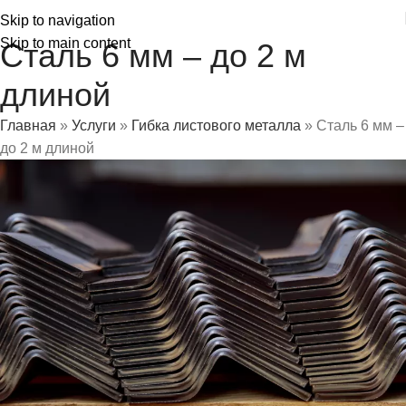
Skip to navigation
Skip to main content
Сталь 6 мм – до 2 м
длиной
Главная
»
Услуги
»
Гибка листового металла
»
Сталь 6 мм –
до 2 м длиной