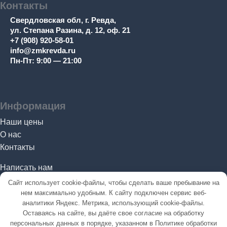
Контакты
Свердловская обл, г. Ревда,
ул. Степана Разина, д. 12, оф. 21
+7 (908) 920-58-01
info@zmkrevda.ru
Пн-Пт: 9:00 — 21:00
Информация
Наши цены
О нас
Контакты
Написать нам
Сайт использует cookie-файлы, чтобы сделать ваше пребывание на
нем максимально удобным. К cайту подключен сервис веб-
аналитики Яндекс. Метрика, использующий cookie-файлы.
SeoУслуга
— создание и продвижение сайтов
Оставаясь на сайте, вы даёте свое
согласие на обработку
Политика в отношении обработки персональных данных
персональных данных
в порядке, указанном в
Политике обработки
Согласие на обработку персональных данных